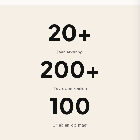
20+
Jaar ervaring
200+
Tevreden klanten
100
Uniek en op maat