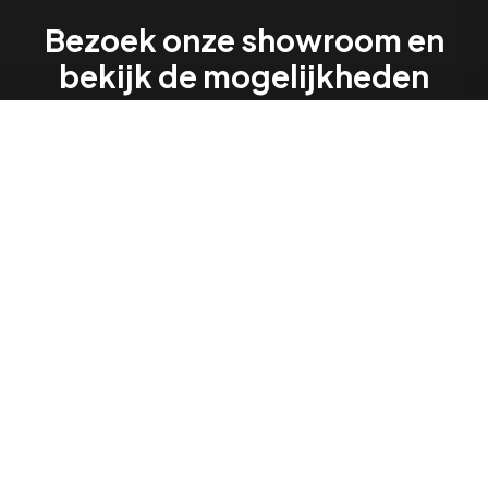
Bezoek onze showroom en
bekijk de mogelijkheden
Maak een afspraak
Informatie
Vos Projecten ontwerpt en bouwt interieurs voor winkels,
kantoren, horeca, en verder alle voorkomende bedrijven.
Ook werken we graag voor particulieren.
Particulier